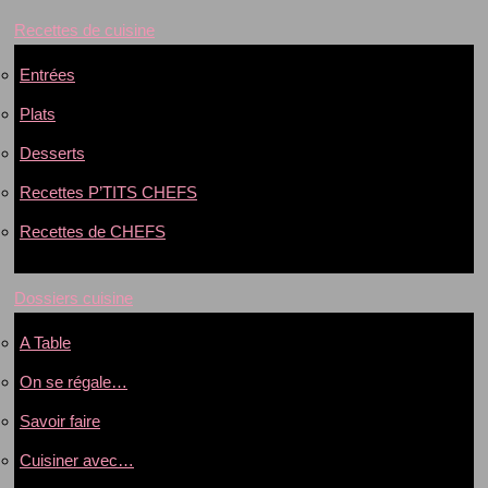
Recettes de cuisine
Entrées
Plats
Desserts
Recettes P’TITS CHEFS
Recettes de CHEFS
Dossiers cuisine
A Table
On se régale…
Savoir faire
Cuisiner avec…