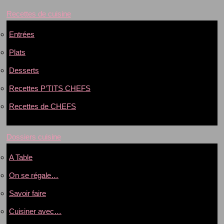
Recettes de cuisine
Entrées
Plats
Desserts
Recettes P’TITS CHEFS
Recettes de CHEFS
Dossiers cuisine
A Table
On se régale…
Savoir faire
Cuisiner avec…