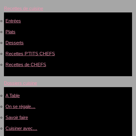
Recettes de cuisine
Entrées
Plats
Desserts
Recettes P’TITS CHEFS
Recettes de CHEFS
Dossiers cuisine
A Table
On se régale…
Savoir faire
Cuisiner avec…