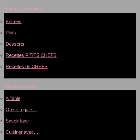
Recettes de cuisine
Entrées
Plats
Desserts
Recettes P’TITS CHEFS
Recettes de CHEFS
Dossiers cuisine
A Table
On se régale…
Savoir faire
Cuisiner avec…