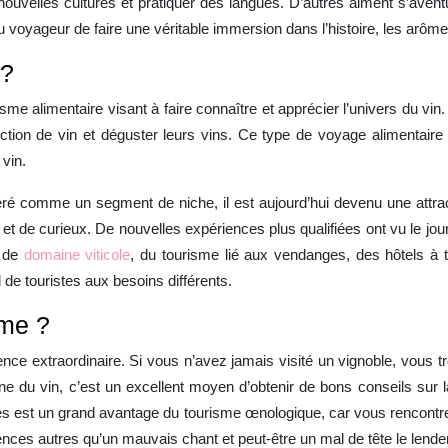
ouvelles cultures et pratiquer des langues. D’autres aiment s’avent
 voyageur de faire une véritable immersion dans l’histoire, les arômes 
 ?
sme alimentaire visant à faire connaître et apprécier l’univers du vin. 
duction de vin et déguster leurs vins. Ce type de voyage alimentai
 vin.
idéré comme un segment de niche, il est aujourd’hui devenu une attra
t de curieux. De nouvelles expériences plus qualifiées ont vu le jou
s de
domaine viticole
, du tourisme lié aux vendanges, des hôtels 
 de touristes aux besoins différents.
sme ?
nce extraordinaire. Si vous n’avez jamais visité un vignoble, vous t
ne du vin, c’est un excellent moyen d’obtenir de bons conseils sur 
nnes est un grand avantage du tourisme œnologique, car vous rencontr
nces autres qu’un mauvais chant et peut-être un mal de tête le lend