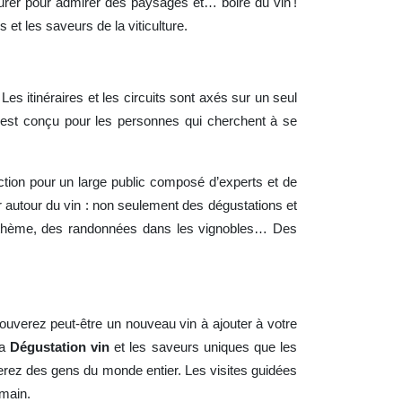
urer pour admirer des paysages et… boire du vin !
et les saveurs de la viticulture.
Les itinéraires et les circuits sont axés sur un seul
re est conçu pour les personnes qui cherchent à se
ction pour un large public composé d’experts et de
r autour du vin : non seulement des dégustations et
à thème, des randonnées dans les vignobles… Des
rouverez peut-être un nouveau vin à ajouter à votre
la
Dégustation vin
et les saveurs uniques que les
erez des gens du monde entier. Les visites guidées
emain.