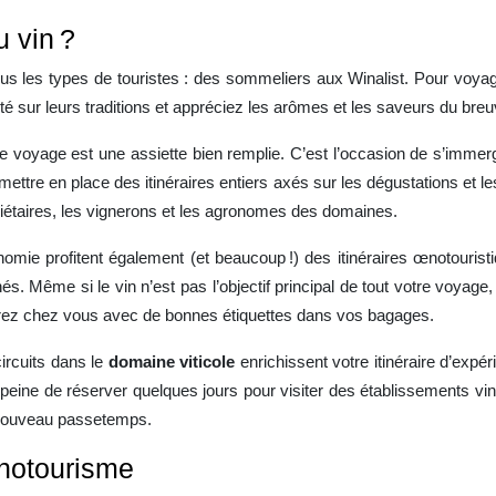
u vin ?
s les types de touristes : des sommeliers aux Winalist. Pour voyager
té sur leurs traditions et appréciez les arômes et les saveurs du bre
e voyage est une assiette bien remplie. C’est l’occasion de s’immerger
ettre en place des itinéraires entiers axés sur les dégustations et l
riétaires, les vignerons et les agronomes des domaines.
omie profitent également (et beaucoup !) des itinéraires œnotouristi
s. Même si le vin n’est pas l’objectif principal de tout votre voyage
trerez chez vous avec de bonnes étiquettes dans vos bagages.
circuits dans le
domaine viticole
enrichissent votre itinéraire d’expé
peine de réserver quelques jours pour visiter des établissements vi
n nouveau passetemps.
notourisme