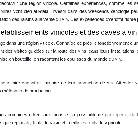
 découvrir une région viticole. Certaines expériences, comme les 
sibilités vont bien au-delà. Investir dans des weekends œnologie pe
antation des raisins à la vente du vin. Ces expériences d’œnotourisme 
 établissements vinicoles et des caves à vin
age dans une région viticole. Connaître de près le fonctionnement d’u
 des visites guidées sur la route des vins, dans leurs installations, o
 mise en bouteille, en racontant les coulisses du monde du vin.
pour faire connaître l’histoire de leur production de vin. Attende
les méthodes de production.
s domaines offrent aux touristes la possibilité de participer et de 
e régionale, fouler le raisin et cueillir les fruits du vignoble.