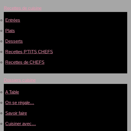
Recettes de cuisine
Entrées
Plats
Desserts
Recettes P’TITS CHEFS
Recettes de CHEFS
Dossiers cuisine
A Table
On se régale…
Savoir faire
Cuisiner avec…