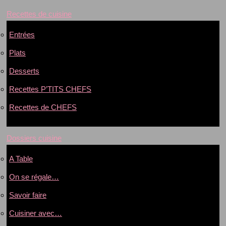
Recettes de cuisine
Entrées
Plats
Desserts
Recettes P’TITS CHEFS
Recettes de CHEFS
Dossiers cuisine
A Table
On se régale…
Savoir faire
Cuisiner avec…