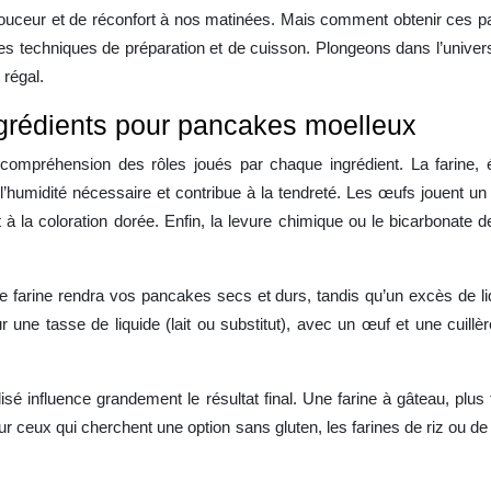
ouceur et de réconfort à nos matinées. Mais comment obtenir ces pan
des techniques de préparation et de cuisson. Plongeons dans l’univer
 régal.
grédients pour pancakes moelleux
mpréhension des rôles joués par chaque ingrédient. La farine, él
 l’humidité nécessaire et contribue à la tendreté. Les œufs jouent un r
t à la coloration dorée. Enfin, la levure chimique ou le bicarbonate 
 de farine rendra vos pancakes secs et durs, tandis qu’un excès de li
 une tasse de liquide (lait ou substitut), avec un œuf et une cuill
tilisé influence grandement le résultat final. Une farine à gâteau, pl
r ceux qui cherchent une option sans gluten, les farines de riz ou de 