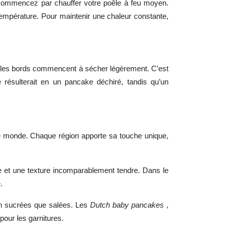
. Commencez par chauffer votre poêle à feu moyen.
 température. Pour maintenir une chaleur constante,
ue les bords commencent à sécher légèrement. C’est
 résulterait en un pancake déchiré, tandis qu’un
le monde. Chaque région apporte sa touche unique,
e et une texture incomparablement tendre. Dans le
.
en sucrées que salées. Les
Dutch baby pancakes
,
pour les garnitures.