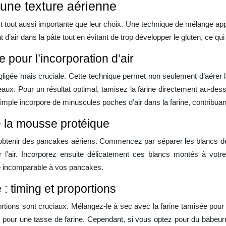
une texture aérienne
 tout aussi importante que leur choix. Une technique de mélange appr
t d’air dans la pâte tout en évitant de trop développer le gluten, ce 
 pour l’incorporation d’air
ligée mais cruciale. Cette technique permet non seulement d’aérer la f
eaux. Pour un résultat optimal, tamisez la farine directement au-des
simple incorpore de minuscules poches d’air dans la farine, contribuan
e la mousse protéique
 obtenir des pancakes aériens. Commencez par séparer les blancs des
r l’air. Incorporez ensuite délicatement ces blancs montés à votre 
té incomparable à vos pancakes.
: timing et proportions
tions sont cruciaux. Mélangez-le à sec avec la farine tamisée pour 
ique pour une tasse de farine. Cependant, si vous optez pour du babe