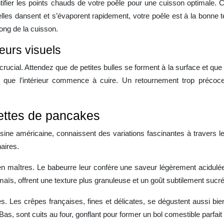
tifier les points chauds de votre poêle pour une cuisson optimale
elles dansent et s’évaporent rapidement, votre poêle est à la bonne
ong de la cuisson.
eurs visuels
crucial. Attendez que de petites bulles se forment à la surface et q
et que l’intérieur commence à cuire. Un retournement trop précoce
cettes de pancakes
sine américaine, connaissent des variations fascinantes à travers 
naires.
en maîtres. Le babeurre leur confère une saveur légèrement acidulé
maïs, offrent une texture plus granuleuse et un goût subtilement sucré
. Les crêpes françaises, fines et délicates, se dégustent aussi bi
s, sont cuits au four, gonflant pour former un bol comestible parfait 