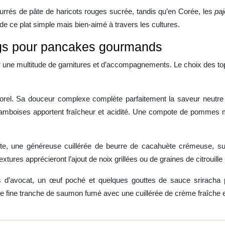
urrés de pâte de haricots rouges sucrée, tandis qu’en Corée, les
pa
é de ce plat simple mais bien-aimé à travers les cultures.
gs pour pancakes gourmands
r une multitude de garnitures et d’accompagnements. Le choix des to
mporel. Sa douceur complexe complète parfaitement la saveur neutre
framboises apportent fraîcheur et acidité. Une compote de pommes m
te, une généreuse cuillérée de beurre de cacahuète crémeuse, su
tures apprécieront l’ajout de noix grillées ou de graines de citrouille
es d’avocat, un œuf poché et quelques gouttes de sauce srirach
 fine tranche de saumon fumé avec une cuillérée de crème fraîche et