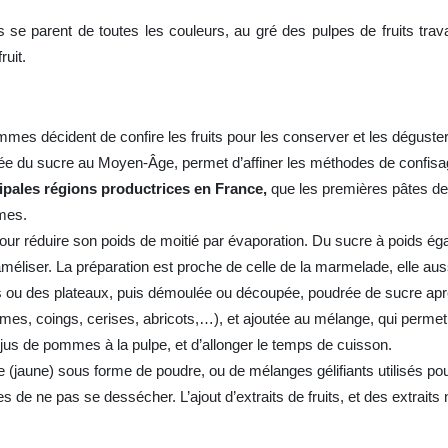
 se parent de toutes les couleurs, au gré des pulpes de fruits trav
ruit.
mes décident de confire les fruits pour les conserver et les déguster p
rrivée du sucre au Moyen-Âge, permet d’affiner les méthodes de confisa
cipales régions productrices en France,
que les premières pâtes de 
mes.
pour réduire son poids de moitié par évaporation. Du sucre à poids éga
méliser. La préparation est proche de celle de la marmelade, elle aus
s ou des plateaux, puis démoulée ou découpée, poudrée de sucre apr
mes, coings, cerises, abricots,…), et ajoutée au mélange, qui permet à
du jus de pommes à la pulpe, et d’allonger le temps de cuisson.
e (jaune) sous forme de poudre, ou de mélanges gélifiants utilisés pou
es de ne pas se dessécher. L’ajout d’extraits de fruits, et des extraits