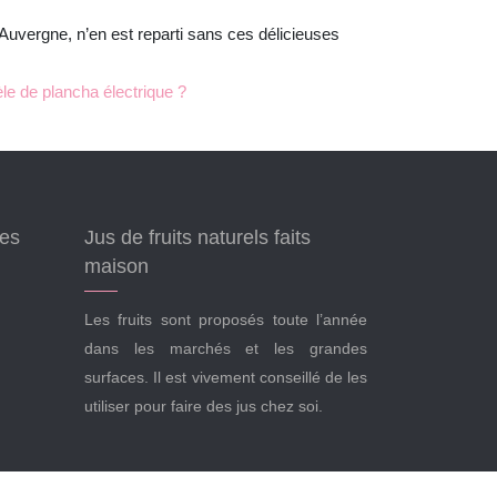
Auvergne, n’en est reparti sans ces délicieuses
e de plancha électrique ?
ées
Jus de fruits naturels faits
maison
Les fruits sont proposés toute l’année
dans les marchés et les grandes
surfaces. Il est vivement conseillé de les
utiliser pour faire des jus chez soi.