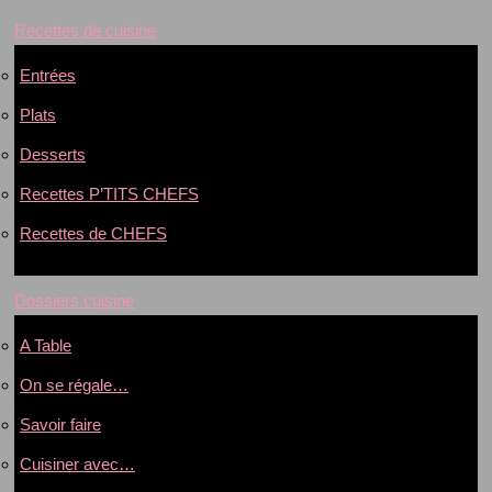
Recettes de cuisine
Entrées
Plats
Desserts
Recettes P’TITS CHEFS
Recettes de CHEFS
Dossiers cuisine
A Table
On se régale…
Savoir faire
Cuisiner avec…