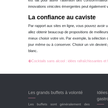
est fait pour attirer l’attention des consommateu
innovations vinicoles émergentes peut également v
La confiance au caviste
Par rapport aux sites en ligne, vous pouvez avoir 
allez obtenir beaucoup de propositions de meilleur
mieux choisir votre vin. Par exemple, la sélection 
jour même ou à conserver. Choisir un vin devient p
blanc.
Cocktails sans alcool : idées rafraîchissantes et f
Les grands buffets à volonté
Idées 
gastr
Les buffets sont généralement des