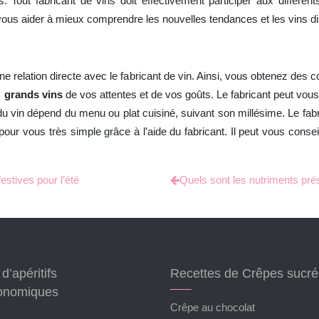
rs. Tout fabricant de vins doit effectivement participer aux différe
ous aider à mieux comprendre les nouvelles tendances et les vins di
une relation directe avec le fabricant de vin. Ainsi, vous obtenez des
s
grands vins
de vos attentes et de vos goûts. Le fabricant peut vous
du vin dépend du menu ou plat cuisiné, suivant son millésime. Le fabr
our vous très simple grâce à l’aide du fabricant. Il peut vous conse
estives pour l’été
Quels sont les nutriments pré
d’apéritifs
Recettes de Crêpes sucr
onomiques
Crêpe au chocolat