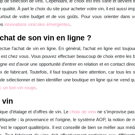
p de sélection de vins. Cependant, le choix est très varié et devient t
qualité. À part le choix du site pour acheter votre vin, il est aussi i
urtout de votre budget et de vos goûts. Pour vous orienter dans vo
des
innovations vinicoles émergentes
.
chat de son vin en ligne ?
ffectue l’achat de vin en ligne. En général, l’achat en ligne est touj
est chez vous. Vous pouvez effectuer beaucoup de choix entre les bo
igne est d’avoir une opportunité d’entrer en relation et en contact dire
de fabricant. Toutefois, il faut toujours faire attention, car tous les
 de sélectionner et bien identifier une boutique en ligne qui ne vend 
c un bon vin rouge
.
 vin
que d’étalage et d’offres de vin. Le
choix de vins
ne s’improvise pas. 
l’étiquette : la provenance et l’origine, le système AOP, la notion de 
c’est le rapport qualité/prix. Il est conseillé de bien se méfier aux mé