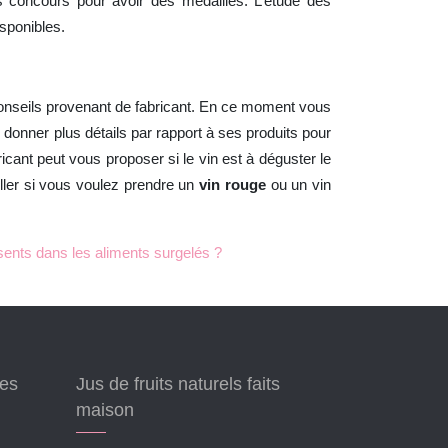
nts concours pour avoir des médailles. L’étude des
sponibles.
 conseils provenant de fabricant. En ce moment vous
 donner plus détails par rapport à ses produits pour
icant peut vous proposer si le vin est à déguster le
iller si vous voulez prendre un
vin rouge
ou un vin
sents dans les aliments surgelés ?
ées
Jus de fruits naturels faits
maison