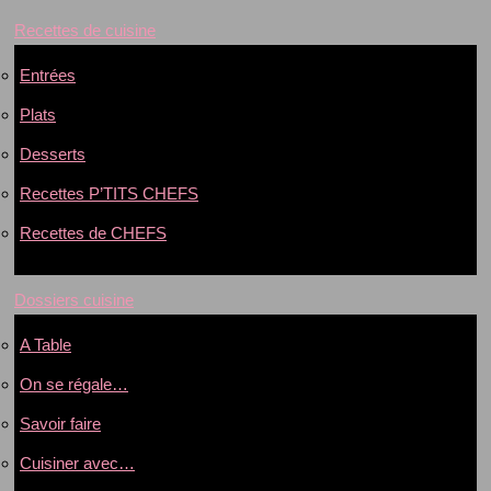
Recettes de cuisine
Entrées
Plats
Desserts
Recettes P’TITS CHEFS
Recettes de CHEFS
Dossiers cuisine
A Table
On se régale…
Savoir faire
Cuisiner avec…