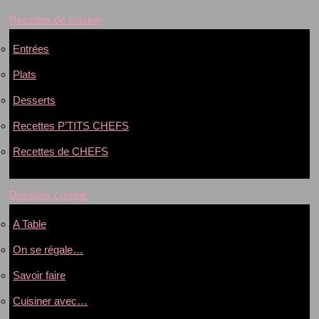
Recettes de cuisine
Entrées
Plats
Desserts
Recettes P’TITS CHEFS
Recettes de CHEFS
Dossiers cuisine
A Table
On se régale…
Savoir faire
Cuisiner avec…