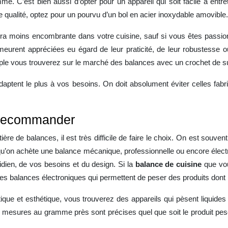
me. C’est bien aussi d’opter pour un appareil qui soit facile à entr
e qualité, optez pour un pourvu d’un bol en acier inoxydable amovible.
e sera moins encombrante dans votre cuisine, sauf si vous êtes passion
meurent appréciées eu égard de leur praticité, de leur robustesse ou
ple vous trouverez sur le marché des balances avec un crochet de 
adaptent le plus à vos besoins. On doit absolument éviter celles fabr
 recommander
ère de balances, il est très difficile de faire le choix. On est souven
qu’on achète une balance mécanique, professionnelle ou encore électr
dien, de vos besoins et du design. Si la
balance de cuisine
que vou
es balances électroniques qui permettent de peser des produits dont l
atique et esthétique, vous trouverez des appareils qui pèsent liquides
s mesures au gramme près sont précises quel que soit le produit pesé.