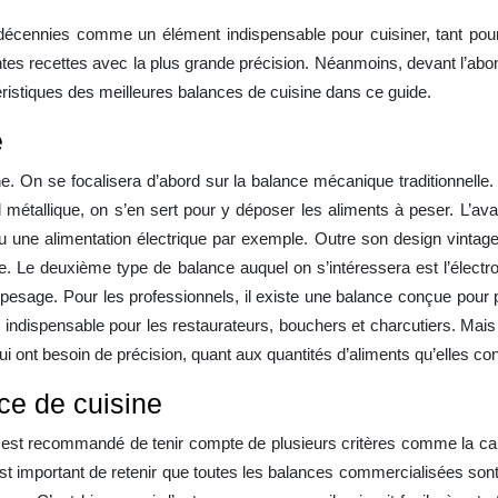
écennies comme un élément indispensable pour cuisiner, tant pour
entes recettes avec la plus grande précision. Néanmoins, devant l’ab
éristiques des meilleures balances de cuisine dans ce guide.
e
. On se focalisera d’abord sur la balance mécanique traditionnelle. 
ol métallique, on s’en sert pour y déposer les aliments à peser. L’av
une alimentation électrique par exemple. Outre son design vintage e
e. Le deuxième type de balance auquel on s’intéressera est l’électro
de pesage. Pour les professionnels, il existe une balance conçue pour 
 indispensable pour les restaurateurs, bouchers et charcutiers. Mais po
ui ont besoin de précision, quant aux quantités d’aliments qu’elles 
ce de cuisine
il est recommandé de tenir compte de plusieurs critères comme la ca
 est important de retenir que toutes les balances commercialisées s