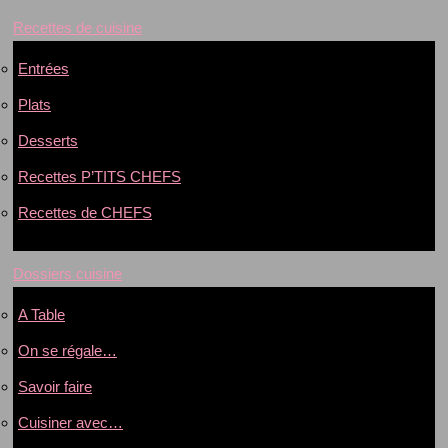
Recettes de cuisine
Entrées
Plats
Desserts
Recettes P’TITS CHEFS
Recettes de CHEFS
Dossiers cuisine
A Table
On se régale…
Savoir faire
Cuisiner avec…