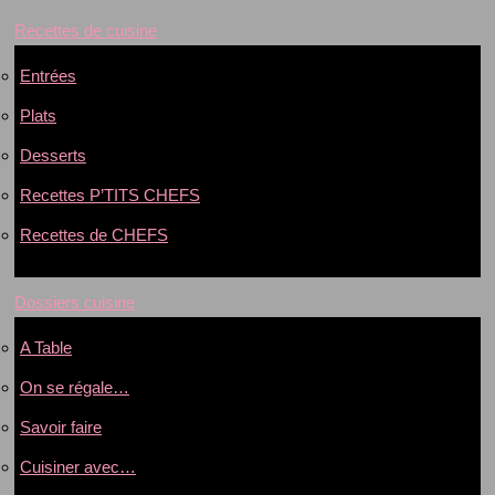
Recettes de cuisine
Entrées
Plats
Desserts
Recettes P’TITS CHEFS
Recettes de CHEFS
Dossiers cuisine
A Table
On se régale…
Savoir faire
Cuisiner avec…