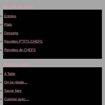
Recettes de cuisine
Entrées
Plats
Desserts
Recettes P’TITS CHEFS
Recettes de CHEFS
Dossiers cuisine
A Table
On se régale…
Savoir faire
Cuisiner avec…