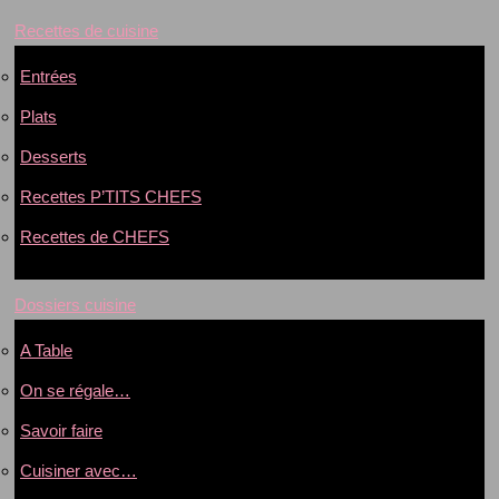
Recettes de cuisine
Entrées
Plats
Desserts
Recettes P’TITS CHEFS
Recettes de CHEFS
Dossiers cuisine
A Table
On se régale…
Savoir faire
Cuisiner avec…