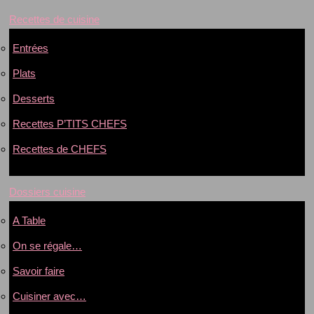
Recettes de cuisine
Entrées
Plats
Desserts
Recettes P’TITS CHEFS
Recettes de CHEFS
Dossiers cuisine
A Table
On se régale…
Savoir faire
Cuisiner avec…